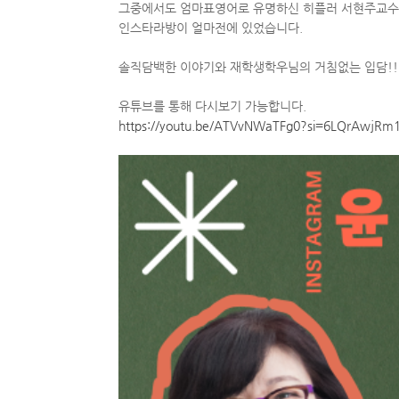
그중에서도 엄마표영어로 유명하신 히플러 서현주교
인스타라방이 얼마전에 있었습니다.
솔직담백한 이야기와 재학생학우님의 거침없는 입담!!
유튜브를 통해 다시보기 가능합니다.
https://youtu.be/ATVvNWaTFg0?si=6LQrAwjRm