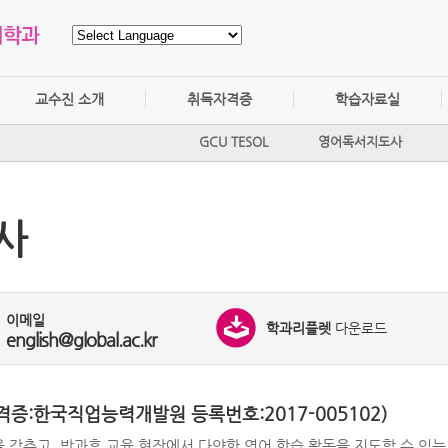
교수진 소개
취득자격증
학습자료실
GCU TESOL
영어독서지도사
사
이메일
학과리플렛
다운로드
english@global.ac.kr
:한국직업능력개발원 등록번호:2017-005102)
을 갖추고, 방과후 교육 현장에서 다양한 영어 학습 활동을 지도할 수 있