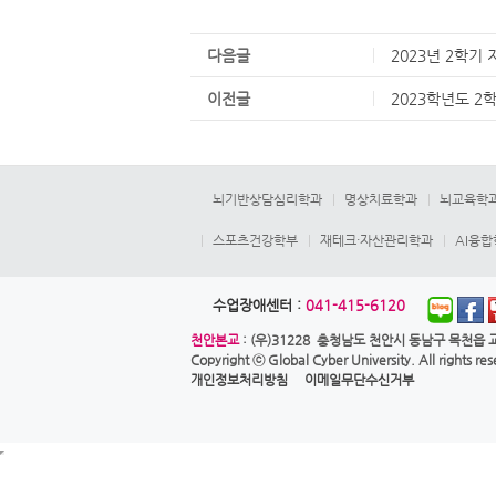
다음글
2023년 2학기
이전글
2023학년도 2
뇌기반상담심리학과
명상치료학과
뇌교육학
스포츠건강학부
재테크·자산관리학과
AI융
수업장애센터 :
041-415-6120
천안본교
: (우)31228 충청남도 천안시 동남구 목천읍 교
Copyright ⓒ
Global Cyber University.
All rights re
개인정보처리방침
이메일무단수신거부