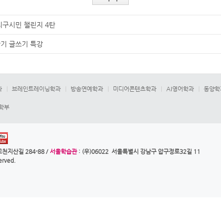
 지구시민 챌린지 4탄
학기 글쓰기 특강
과
브레인트레이닝학과
방송연예학과
미디어콘텐츠학과
AI영어학과
동양학
합학부
천지산길 284-88 /
서울학습관
: (우)06022 서울특별시 강남구 압구정로32길 11
served.