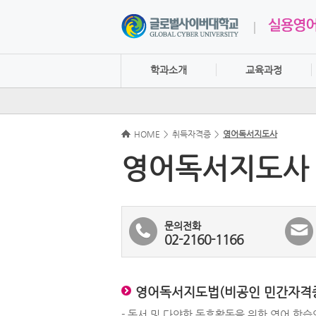
학과소개
교육과정
HOME
>
취득자격증
>
영어독서지도사
영어독서지도사
문의전화
02-2160-1166
영어독서지도법(비공인 민간자격증:
- 독서 및 다양한 독후활동을 위한 영어 학