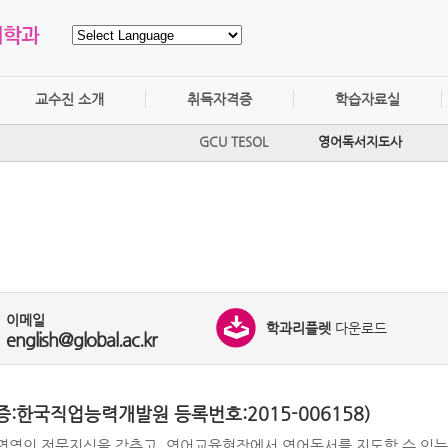
교수진 소개
취득자격증
학습자료실
GCU TESOL
영어독서지도사
이메일
학과리플렛
다운로드
english@global.ac.kr
한국직업능력개발원 등록번호:2015-006158)
습영역의 전문지식을 갖추고, 영어교육현장에서 영어독서를 지도할 수 있는