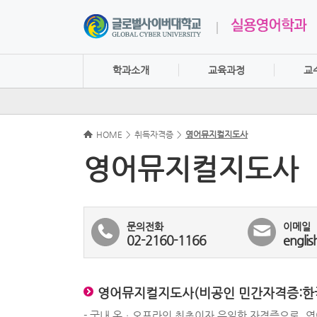
학과소개
교육과정
교
HOME
>
취득자격증
>
영어뮤지컬지도사
영어뮤지컬지도사
문의전화
이메일
02-2160-1166
englis
영어뮤지컬지도사(비공인 민간자격증:한국
- 국내 온ㆍ오프라인 최초이자 유일한 자격증으로,